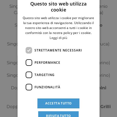
Questo sito web utilizza
Singolare maschile limitato 4.3 (Trofeo Eugenio
cookie
Cappabianca):
Massimiliano Pozzi
(Roma)
Questo sito web utilizza i cookie per migliorare
la tua esperienza di navigazione. Utilizzando il
Singolare femminile:
Virginia Di Caterino
nostro sito web acconsenti a tutti i cookie in
(Napoli)
conformità con la nostra policy per i cookie.
Leggi di più
Singolare maschile over 45 (Trofeo Enzo Maruca):
Gino Grilli
(Roma)
STRETTAMENTE NECESSARI
PERFORMANCE
Singolare maschile over 55:
Tito Morsero
(Torino)
TARGETING
Singolare maschile over 65:
Tito Morsero
(Torino)
FUNZIONALITÀ
Doppio maschile libero:
V. Ciccolini – F. Ubini
(Verona)
ACCETTA TUTTO
Doppio maschile over 90:
M. Catelli
(FR) –
G. Grilli
(RM)
RIFIUTA TUTTO