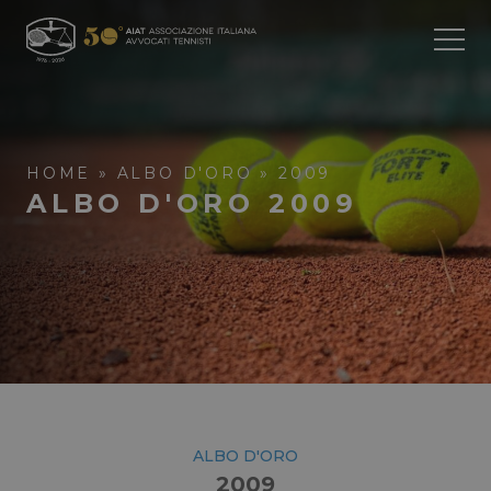
Apri/C
Menu
HOME
»
ALBO D'ORO
»
2009
ALBO D'ORO 2009
ALBO D'ORO
2009