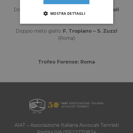
Doppio femminile:
V. Di Caterino – S. Rotoli
MOSTRA DETTAGLI
(Napoli)
Doppio misto giallo:
F. Tropiano – S. Zuzzi
(Roma)
Trofeo Forense: Roma
AIAT – Associazione Italiana Avvocati Tennisti
Partita IVA 05522770824