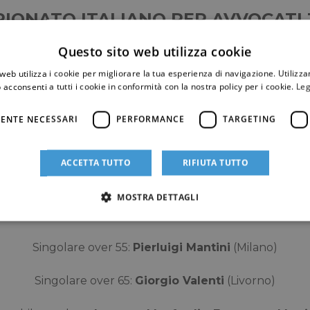
PIONATO ITALIANO PER AVVOCATI 
Questo sito web utilizza cookie
 Med Napitia (Pizzo Calabro)
– 29 agosto – 5 settembre
web utilizza i cookie per migliorare la tua esperienza di navigazione. Utilizza
 acconsenti a tutti i cookie in conformità con la nostra policy per i cookie.
Leg
luto maschile – Coppa Fabrizio Castelnuovo:
Lorenzo Ma
ENTE NECESSARI
PERFORMANCE
TARGETING
le 4ª categoria – Coppa Eugenio Cappabianca:
Marco Ma
ACCETTA TUTTO
RIFIUTA TUTTO
Singolare femminile:
Valeria Ventura
(Napoli)
MOSTRA DETTAGLI
olare over 45 – Coppa Enzo Maruca:
Andrea Iodice
(Are
Singolare over 55:
Pierluigi Mantini
(Milano)
Singolare over 65:
Giorgio Valenti
(Livorno)