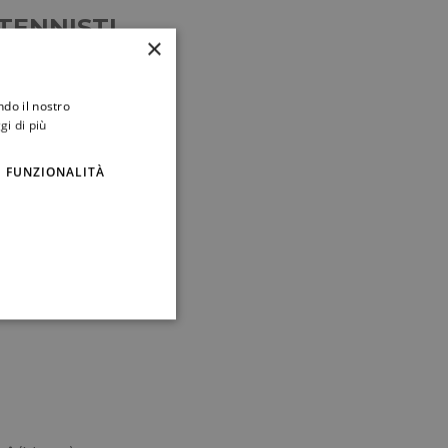
TENNISTI
×
 2015
ndo il nostro
gi di più
nfredi
(Massa)
FUNZIONALITÀ
tarazzo
(Caserta)
zzo)